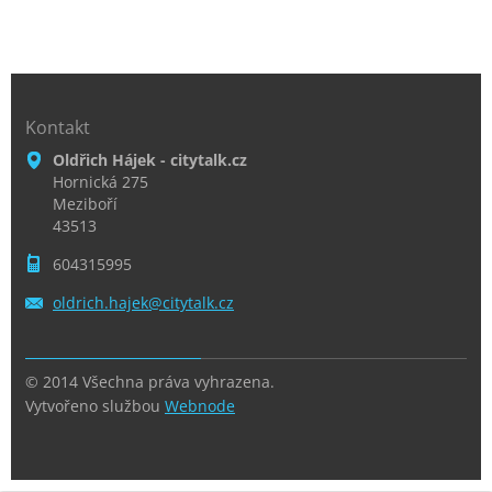
Kontakt
Oldřich Hájek - citytalk.cz
Hornická 275
Meziboří
43513
604315995
oldrich.
hajek@ci
tytalk.c
z
© 2014 Všechna práva vyhrazena.
Vytvořeno službou
Webnode