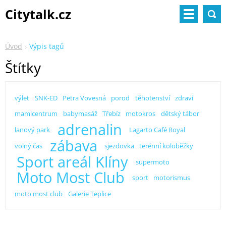
Citytalk.cz
Úvod
Výpis tagů
Štítky
výlet
SNK-ED
Petra Vovesná
porod
těhotenství
zdraví
mamicentrum
babymasáž
Třebíz
motokros
dětský tábor
adrenalin
lanový park
Lagarto Café Royal
zábava
volný čas
sjezdovka
terénní koloběžky
Sport areál Klíny
supermoto
Moto Most Club
sport
motorismus
moto most club
Galerie Teplice